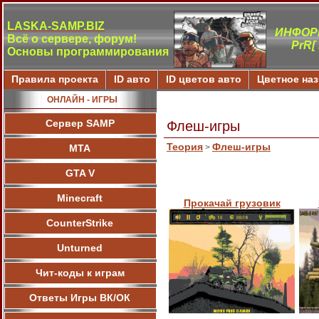
LASKA-SAMP.BIZ
ИНФОР
Всё о сервере, форум!
PrR[
Основы программирования
Правила проекта
ID авто
ID цветов авто
Цветное на
ОНЛАЙН - ИГРЫ
Сервер SAMP
Флеш-игры
Теория
Флеш-игры
МТА
>
GTA V
Minecraft
Прокачай грузовик
CounterStrike
Unturned
Чит-коды к играм
Ответы Игры ВК/ОК