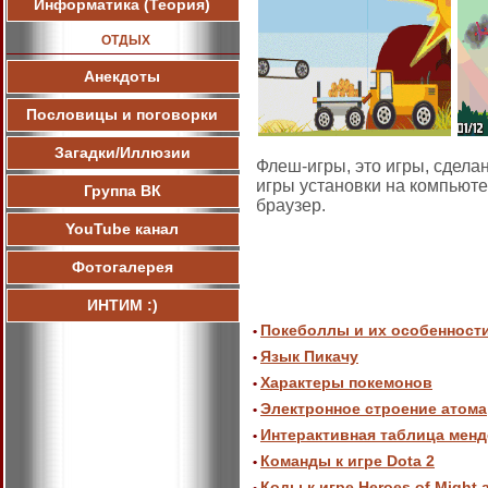
Информатика (Теория)
ОТДЫХ
Анекдоты
Пословицы и поговорки
Загадки/Иллюзии
Флеш-игры, это игры, сдел
игры установки на компьют
Группа ВК
браузер.
YouTube канал
Фотогалерея
ИНТИМ :)
Покеболлы и их особенност
•
Язык Пикачу
•
Характеры покемонов
•
Электронное строение атома
•
Интерактивная таблица мен
•
Команды к игре Dota 2
•
Коды к игре Heroes of Might 