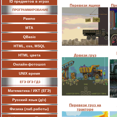
ID предметов в играх
Перевези ящики
Пр
ПРОГРАММИРОВАНИЕ
Pawnо
МТА
QBasic
HTML, css, MSQL
HTML цвета
Довези груз
Онлайн-фотошоп
UNIX время
ЕГЭ ОГЭ ГДЗ
Математика / ИКТ (ЕГЭ)
Русский язык (д/з)
Перевези груз на
Физика (лаб.работы)
тракторе