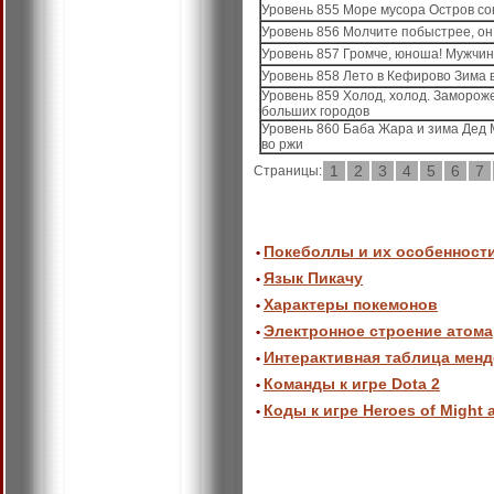
Уровень 855 Море мусора Остров с
Уровень 856 Молчите побыстрее, он
Уровень 857 Громче, юноша! Мужчин
Уровень 858 Лето в Кефирово Зима
Уровень 859 Холод, холод. Заморож
больших городов
Уровень 860 Баба Жара и зима Дед 
во ржи
1
2
3
4
5
6
7
Страницы:
Покеболлы и их особенност
•
Язык Пикачу
•
Характеры покемонов
•
Электронное строение атома
•
Интерактивная таблица мен
•
Команды к игре Dota 2
•
Коды к игре Heroes of Might 
•