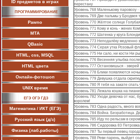
ID предметов в играх
перестану
Уровень 768 Маленькому паровозу -
ПРОГРАММИРОВАНИЕ
Уровень 769 Две пальмы у Бродвея 
Pawnо
Уровень 770 Жёлтое солнце Голуба
Уровень 771 Кому и конь - жених Ком
МТА
Уровень 772 Шатенка у круга Блонди
Уровень 773 Неподалёку медленно з
QBasic
Уровень 774 Серая утка Розовый ф
Уровень 775 Ни сало, ни кости Ни ры
HTML, css, MSQL
Уровень 776 Весенняя улыбка после
HTML цвета
Уровень 777 Остановишься - звере
Уровень 778 Блики появляются ночь
Онлайн-фотошоп
Уровень 779 Девушка отдала скрипк
Уровень 780 Я тебя на закате спать
UNIX время
Уровень 781 Лежала кошка на пиани
Уровень 782 Уходи девочка от нас, 
ЕГЭ ОГЭ ГДЗ
королем!
Уровень 783 Одна радость, много во
Математика / ИКТ (ЕГЭ)
Уровень 784 Война. Безработица. Де
Русский язык (д/з)
Уровень 785 Иду по рельсам в серо
Уровень 786 Сидоровка 83 Петровка
Физика (лаб.работы)
Уровень 787 Ты первый певец город
Уровень 788 Реви парень, выйдет со