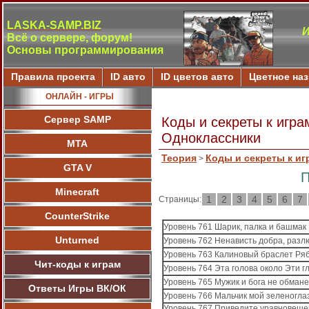
LASKA-SAMP.BIZ
Всё о сервере, форум!
Основы программирования
Правила проекта
ID авто
ID цветов авто
Цветное на
ОНЛАЙН - ИГРЫ
Сервер SAMP
Коды и секреты к игра
Одноклассники
МТА
Теория
Коды и секреты к иг
>
GTA V
П
Minecraft
1
2
3
4
5
6
7
Страницы:
CounterStrike
Уровень 761 Шарик, палка и башмак
Unturned
Уровень 762 Ненависть добра, разл
Уровень 763 Калиновый браслет Ря
Чит-коды к играм
Уровень 764 Эта голова около Эти г
Уровень 765 Мужик и бога не обмане
Ответы Игры ВК/ОК
Уровень 766 Мальчик мой зеленогла
Уровень 767 Приведите уравновешен