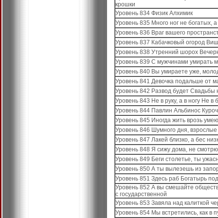
крошки
Уровень 834 Физик Алхимик
Уровень 835 Много ног не богатых, а
Уровень 836 Враг вашего пространс
Уровень 837 Кабачковый огород Ви
Уровень 838 Утренний шорох Вечер
Уровень 839 С мужчинами умирать мо
Уровень 840 Вы умираете уже, мол
Уровень 841 Девочка подальше от 
Уровень 842 Развод будет Свадьбы 
Уровень 843 Не в руку, а в ногу Не в б
Уровень 844 Павлин Альбинос Куроч
Уровень 845 Иногда жить врозь уме
Уровень 846 Шумного дня, взрослы
Уровень 847 Лакей близко, а бес низ
Уровень 848 Я сижу дома, не смотрю 
Уровень 849 Беги столетье, ты ужас
Уровень 850 А ты вылезешь из запор
Уровень 851 Здесь раб Богатырь под
Уровень 852 А вы смешайте обществ
с государственной
Уровень 853 Завяла над калиткой 
Уровень 854 Мы встретились, как в 