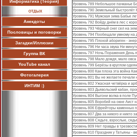
Информатика (Теория)
Уровень 789 Небольшое пачканье Б
Уровень 790 Земельный быстролёт 
ОТДЫХ
Уровень 791 Мужская зима Бабье ле
Анекдоты
Уровень 792 Войду днём в лес с кор
Уровень 793 Чёрный снег сел на зе
Пословицы и поговорки
Уровень 794 Пообещали умному на д
Уровень 795 Плохой абориген - эне
Загадки/Иллюзии
Уровень 796 Ни часа звука Ни минут
Уровень 797 Ночь Поражения День 
Группа ВК
Уровень 798 Мало дождя, мало овса 
YouTube канал
Уровень 799 Берёзы в круглом одеян
Уровень 800 Как плоха эта война Ка
Фотогалерея
Уровень 801 Вы не желаете печали 
Уровень 802 Ужасная четвёрка и ар
ИНТИМ :)
Уровень 803 Дьявольский кабан, про
Уровень 804 Выгони волка в поле Пу
Уровень 805 Воробей на окне Аист 
Уровень 806 Ефрейторы каменных г
Уровень 807 Два за никого и никто за
Уровень 808 Сядьте, взрослые, сядьте
Уровень 809 Нет правды в трезвости
Уровень 810 Праздник у Татьяны - ве