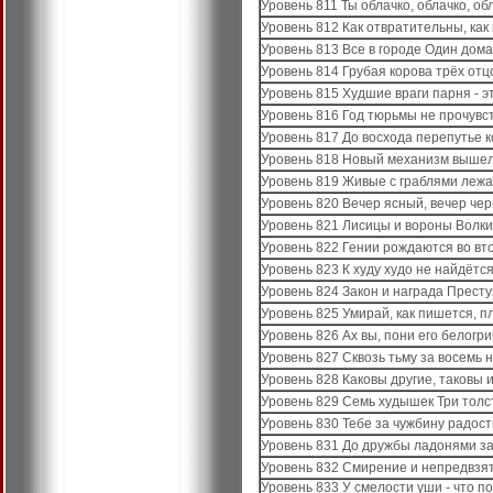
Уровень 811 Ты облачко, облачко, обл
Уровень 812 Как отвратительны, как
Уровень 813 Все в городе Один дома
Уровень 814 Грубая корова трёх отц
Уровень 815 Худшие враги парня - э
Уровень 816 Год тюрьмы не прочувст
Уровень 817 До восхода перепутье к
Уровень 818 Новый механизм вышел
Уровень 819 Живые с граблями лежа
Уровень 820 Вечер ясный, вечер че
Уровень 821 Лисицы и вороны Волки
Уровень 822 Гении рождаются во вт
Уровень 823 К худу худо не найдётс
Уровень 824 Закон и награда Прест
Уровень 825 Умирай, как пишется, п
Уровень 826 Ах вы, пони его белогр
Уровень 827 Сквозь тьму за восемь 
Уровень 828 Каковы другие, таковы и
Уровень 829 Семь худышек Три толс
Уровень 830 Тебе за чужбину радос
Уровень 831 До дружбы ладонями за
Уровень 832 Смирение и непредвзя
Уровень 833 У смелости уши - что по