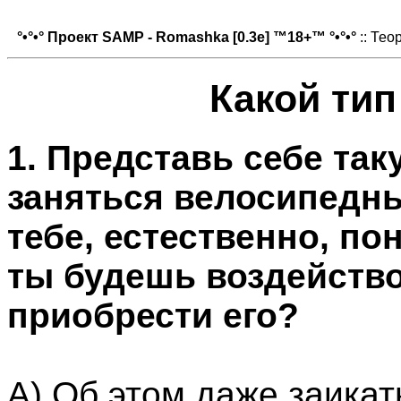
°•°•° Проект SAMP - Romashka [0.3e] ™18+™ °•°•°
:: Тео
Какой тип
1. Представь себе та
заняться велосипедны
тебе, естественно, по
ты будешь воздейство
приобрести его?
А) Об этом даже заикат