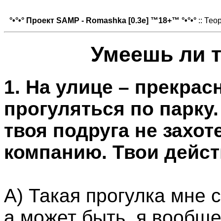
°•°•° Проект SAMP - Romashka [0.3e] ™18+™ °•°•°
:: Тео
Умеешь ли 
1. На улице – прекрас
прогуляться по парку.
твоя подруга не захот
компанию. Твои дейс
А) Такая прогулка мне 
а может быть, я вообще 