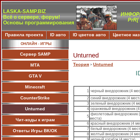
LASKA-SAMP.BIZ
ИНФОР
Всё о сервере, форум!
PrR[
Основы программирования
Правила проекта
ID авто
ID цветов авто
Цветное на
ОНЛАЙН - ИГРЫ
Сервер SAMP
Unturned
Теория
Unturned
МТА
>
I
GTA V
Minecraft
1
черный внедорожник (4 мес
CounterStrike
2
синий внедорожник (4 мест
3
зеленый внедорожник (4 ме
Unturned
4
оранжевый внедорожник (4
фиолетовый внедорожник 
5
места)
Чит-коды к играм
6
красный внедорожник (4 ме
7
белый внедорожник (4 мест
Ответы Игры ВК/ОК
8
желтый внедорожник (4 ме
9
черный хэтчбэк (4 места)