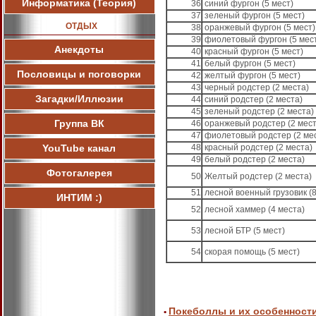
Информатика (Теория)
36
синий фургон (5 мест)
37
зеленый фургон (5 мест)
ОТДЫХ
38
оранжевый фургон (5 мест)
39
фиолетовый фургон (5 мес
Анекдоты
40
красный фургон (5 мест)
41
белый фургон (5 мест)
Пословицы и поговорки
42
желтый фургон (5 мест)
43
черный родстер (2 места)
Загадки/Иллюзии
44
синий родстер (2 места)
45
зеленый родстер (2 места)
Группа ВК
46
оранжевый родстер (2 мест
47
фиолетовый родстер (2 ме
YouTube канал
48
красный родстер (2 места)
49
белый родстер (2 места)
Фотогалерея
50
Желтый родстер (2 места)
51
лесной военный грузовик (8
ИНТИМ :)
52
лесной хаммер (4 места)
53
лесной БТР (5 мест)
54
скорая помощь (5 мест)
Покеболлы и их особенност
•