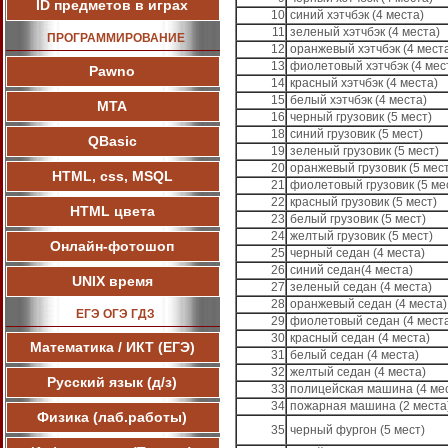
ID предметов в играх
10
синий хэтчбэк (4 места)
11
зеленый хэтчбэк (4 места)
ПРОГРАММИРОВАНИЕ
12
оранжевый хэтчбэк (4 мест
13
фиолетовый хэтчбэк (4 мес
Pawnо
14
красный хэтчбэк (4 места)
15
белый хэтчбэк (4 места)
МТА
16
черный грузовик (5 мест)
18
синий грузовик (5 мест)
QBasic
19
зеленый грузовик (5 мест)
20
оранжевый грузовик (5 мест
HTML, css, MSQL
21
фиолетовый грузовик (5 ме
22
красный грузовик (5 мест)
HTML цвета
23
белый грузовик (5 мест)
24
желтый грузовик (5 мест)
Онлайн-фотошоп
25
черный седан (4 места)
26
синий седан(4 места)
UNIX время
27
зеленый седан (4 места)
28
оранжевый седан (4 места)
ЕГЭ ОГЭ ГДЗ
29
фиолетовый седан (4 мест
30
красный седан (4 места)
Математика / ИКТ (ЕГЭ)
31
белый седан (4 места)
32
желтый седан (4 места)
Русский язык (д/з)
33
полицейская машина (4 ме
34
пожарная машина (2 места
Физика (лаб.работы)
35
черный фургон (5 мест)