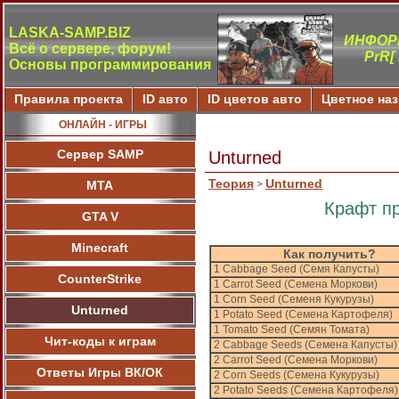
LASKA-SAMP.BIZ
ИНФОР
Всё о сервере, форум!
PrR[
Основы программирования
Правила проекта
ID авто
ID цветов авто
Цветное на
ОНЛАЙН - ИГРЫ
Сервер SAMP
Unturned
Теория
Unturned
МТА
>
Крафт п
GTA V
Minecraft
Как получить?
1 Cabbage Seed (Семя Капусты)
CounterStrike
1 Carrot Seed (Семена Моркови)
1 Corn Seed (Семеня Кукурузы)
Unturned
1 Potato Seed (Семена Картофеля)
1 Tomato Seed (Семян Томата)
Чит-коды к играм
2 Cabbage Seeds (Семена Капусты)
2 Carrot Seed (Семена Моркови)
Ответы Игры ВК/ОК
2 Corn Seeds (Семена Кукурузы)
2 Potato Seeds (Семена Картофеля)