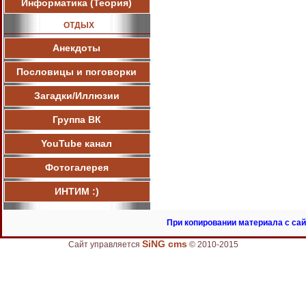
Информатика (Теория)
ОТДЫХ
Анекдоты
Пословицы и поговорки
Загадки/Иллюзии
Группа ВК
YouTube канал
Фотогалерея
ИНТИМ :)
При копировании материала с сай
SiNG cms
Сайт управляется
© 2010-2015