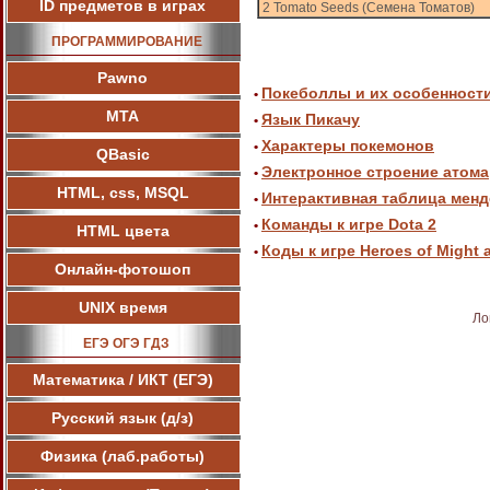
ID предметов в играх
2 Tomato Seeds (Семена Томатов)
ПРОГРАММИРОВАНИЕ
Pawnо
Покеболлы и их особенност
•
МТА
Язык Пикачу
•
Характеры покемонов
•
QBasic
Электронное строение атома
•
HTML, css, MSQL
Интерактивная таблица мен
•
Команды к игре Dota 2
•
HTML цвета
Коды к игре Heroes of Might 
•
Онлайн-фотошоп
UNIX время
Ло
ЕГЭ ОГЭ ГДЗ
Математика / ИКТ (ЕГЭ)
Русский язык (д/з)
Физика (лаб.работы)