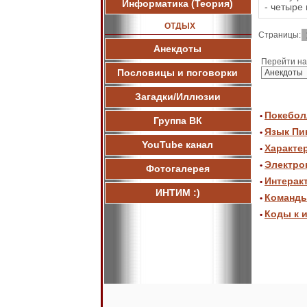
Информатика (Теория)
- четыре
ОТДЫХ
Страницы:
Анекдоты
Перейти на
Пословицы и поговорки
Загадки/Иллюзии
Покебол
•
Группа ВК
Язык Пи
•
YouTube канал
Характе
•
Электро
•
Фотогалерея
Интерак
•
ИНТИМ :)
Команды 
•
Коды к и
•