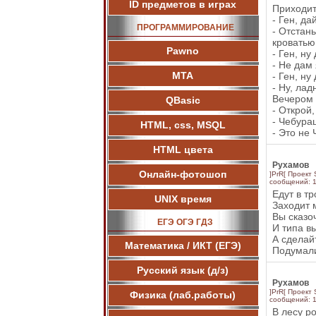
ID предметов в играх
Приходит
- Ген, да
ПРОГРАММИРОВАНИЕ
- Отстан
кроватью.
Pawnо
- Ген, ну
- Не дам 
МТА
- Ген, ну
- Ну, лад
Вечером 
QBasic
- Открой,
- Чебура
HTML, css, MSQL
- Это не
HTML цвета
Рухамов
Онлайн-фотошоп
]PrR[ Проект
сообщений: 
Едут в т
UNIX время
Заходит 
Вы сказоч
ЕГЭ ОГЭ ГДЗ
И типа в
А сделай
Математика / ИКТ (ЕГЭ)
Подумали
Русский язык (д/з)
Рухамов
]PrR[ Проект
Физика (лаб.работы)
сообщений: 
В лесу р