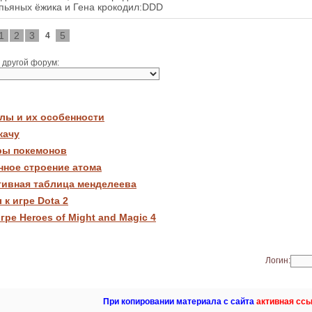
 пьяных ёжика и Гена крокодил:DDD
1
2
3
5
4
 другой форум:
лы и их особенности
качу
ры покемонов
нное строение атома
тивная таблица менделеева
к игре Dota 2
гре Heroes of Might and Magic 4
Логин:
При копировании материала с сайта
активная ссы