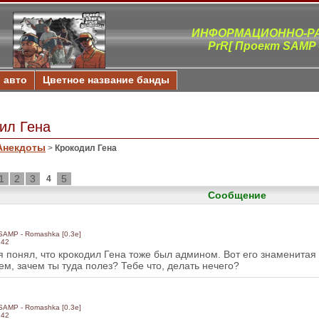
ИНФОРМАЦИОННО-РА
PrR[ Проект SAMP 
в авто
Цветное название банды
ил Гена
Анекдоты
>
Крокодил Гена
1
2
3
5
4
Сообщение
 SAMP - Romashka [0.3e]
142
я понял, что крокодил Гена тоже был админом. Вот его знаменитая
ем, зачем ты туда полез? Тебе что, делать нечего?
 SAMP - Romashka [0.3e]
142