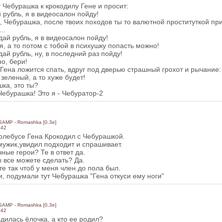
 Чебурашка к крокодилу Гене и просит:
й рубль, я в видеосалон пойду!
ь, Чебурашка, после твоих походов ты то валютной проституткой п
..
 дай рубль, я в видеосалон пойду!
я, а то потом с тобой в психушку попасть можно!
 дай рубль, ну, в последний раз пойду!
но, бери!
Гена ложится спать, вдруг под дверью страшный грохот и рычание:
 зеленый, а то хуже будет!
шка, это ты?
 Чебурашка! Это я - Чебуратор-2
 SAMP - Romashka [0.3e]
142
ролебусе Гена Крокодил с Чебурашкой.
мужик,увидил подходит и спрашивает.
ные герои? Те в ответ да.
ы все можете сделать? Да.
те так чтоб у меня член до пола был.
, подумали тут Чебурашка "Гена откуси ему ноги"
 SAMP - Romashka [0.3e]
142
одилась ёлочка, а кто ее родил?