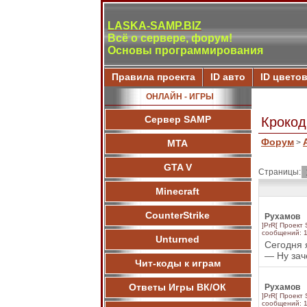
LASKA-SAMP.BIZ
Всё о сервере, форум!
Основы программирования
Правила проекта
ID авто
ID цвето
ОНЛАЙН - ИГРЫ
Сервер SAMP
Крокод
Форум
МТА
>
GTA V
Страницы:
Minecraft
CounterStrike
Рухамов
]PrR[ Проект
сообщений: 
Unturned
Сегодня 
— Ну зач
Чит-коды к играм
Ответы Игры ВК/ОК
Рухамов
]PrR[ Проект
сообщений: 