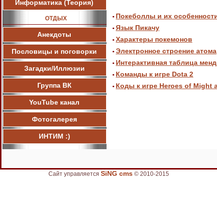
Информатика (Теория)
Покеболлы и их особенност
•
ОТДЫХ
Язык Пикачу
•
Анекдоты
Характеры покемонов
•
Электронное строение атома
Пословицы и поговорки
•
Интерактивная таблица мен
•
Загадки/Иллюзии
Команды к игре Dota 2
•
Группа ВК
Коды к игре Heroes of Might 
•
YouTube канал
Фотогалерея
ИНТИМ :)
SiNG cms
Сайт управляется
© 2010-2015