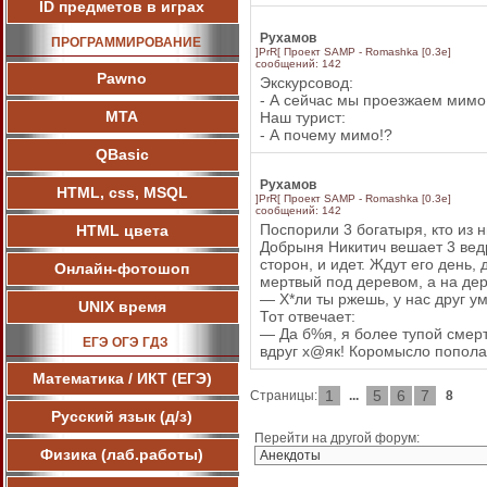
ID предметов в играх
Рухамов
ПРОГРАММИРОВАНИЕ
]PrR[ Проект SAMP - Romashka [0.3e]
сообщений: 142
Pawnо
Экскурсовод:
- А сейчас мы проезжаем мимо 
МТА
Наш турист:
- А почему мимо!?
QBasic
Рухамов
HTML, css, MSQL
]PrR[ Проект SAMP - Romashka [0.3e]
сообщений: 142
Поспорили 3 богатыря, кто из 
HTML цвета
Добрыня Никитич вешает 3 ведр
сторон, и идет. Ждут его день,
Онлайн-фотошоп
мертвый под деревом, а на дер
— Х*ли ты ржешь, у нас друг ум
UNIX время
Тот отвечает:
— Да б%я, я более тупой смер
ЕГЭ ОГЭ ГДЗ
вдруг х@як! Коромысло попол
Математика / ИКТ (ЕГЭ)
1
5
6
7
Страницы:
...
8
Русский язык (д/з)
Перейти на другой форум:
Физика (лаб.работы)