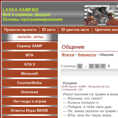
LASKA-SAMP.BIZ
Всё о сервере, форум!
Основы программирования
Правила проекта
ID авто
ID цветов авто
Цветное на
ОНЛАЙН - ИГРЫ
Сервер SAMP
Общение
Форум
Анекдоты
МТА
>
>
Общение
GTA V
1
5
6
7
Страницы:
...
8
Minecraft
CounterStrike
Рухамов
]PrR[ Проект SAMP - Romashka [0.3e]
сообщений: 142
Unturned
Играл мальчик на травке в маш
— Мальчик, что такое?
Чит-коды к играм
— Колеса потерял я.
— Пойдем, я тебе свои дам.
Ответы Игры ВК/ОК
— Не, мама сказала на травке 
— Б%я, мне бы такую маму...