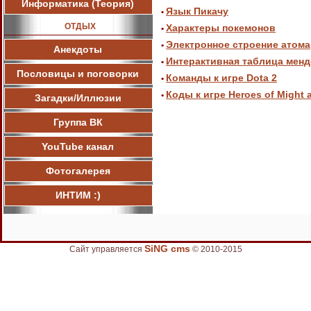
Информатика (Теория)
Язык Пикачу
•
ОТДЫХ
Характеры покемонов
•
Электронное строение атома
•
Анекдоты
Интерактивная таблица мен
•
Пословицы и поговорки
Команды к игре Dota 2
•
Коды к игре Heroes of Might 
•
Загадки/Иллюзии
Группа ВК
YouTube канал
Фотогалерея
ИНТИМ :)
SiNG cms
Сайт управляется
© 2010-2015