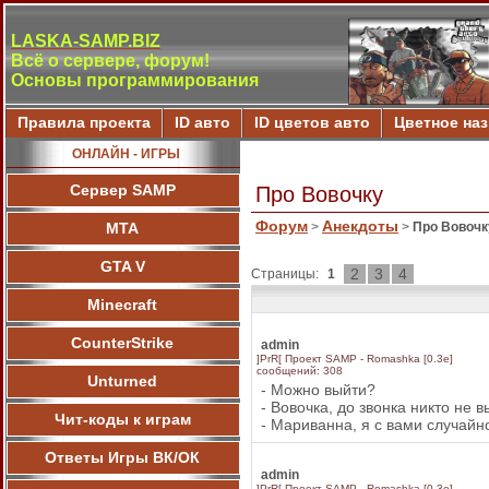
LASKA-SAMP.BIZ
Всё о сервере, форум!
Основы программирования
Правила проекта
ID авто
ID цветов авто
Цветное на
ОНЛАЙН - ИГРЫ
Сервер SAMP
Про Вовочку
Форум
Анекдоты
МТА
>
>
Про Вовочк
GTA V
2
3
4
Страницы:
1
Minecraft
CounterStrike
admin
]PrR[ Проект SAMP - Romashka [0.3e]
сообщений: 308
Unturned
- Можно выйти?
- Вовочка, до звонка никто не в
Чит-коды к играм
- Мариванна, я с вами случайн
Ответы Игры ВК/ОК
admin
]PrR[ Проект SAMP - Romashka [0.3e]