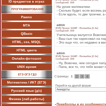
ID предметов в играх
сообщений: 308
На уроке математики:
ПРОГРАММИРОВАНИЕ
- Сколько будет, если восемь 
- Если вдоль, то две троечки, а
Pawnо
МТА
admin
]PrR[ Проект SAMP - Romashka [0.3e]
сообщений: 308
QBasic
Учительница жалуется Вовочки
- Ваш сын так нарисовал на пар
HTML, css, MSQL
- Это еще что, он недавно в в
HTML цвета
admin
]PrR[ Проект SAMP - Romashka [0.3e]
Онлайн-фотошоп
сообщений: 308
- Ну, Вовочка, чем сегодня па
UNIX время
- Папа, все то, что тебя може
ЕГЭ ОГЭ ГДЗ
2
3
4
Страницы:
1
Математика / ИКТ (ЕГЭ)
Перейти на другой форум:
Русский язык (д/з)
Физика (лаб.работы)
Покеболлы и их особенност
•