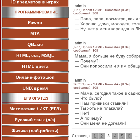
ID предметов в играх
admin
]PrR[ Проект SAMP - Romashka [0.3e]
ПРОГРАММИРОВАНИЕ
сообщений: 308
— Папа, папа, посмотри, как я
Pawnо
— Хорошо ,доча, молодец, тол
— Ну, нет у меня карандаша ЛЫ
МТА
admin
QBasic
]PrR[ Проект SAMP - Romashka [0.3e]
сообщений: 308
HTML, css, MSQL
Мама, я больше не буду собира
— Почему?!
— Они попросили и я им обещ
HTML цвета
Онлайн-фотошоп
admin
]PrR[ Проект SAMP - Romashka [0.3e]
UNIX время
сообщений: 308
— Мама, сегодня такое в садик
— Что было?
ЕГЭ ОГЭ ГДЗ
— Нам прививки ставили!
— Ты хоть не плакала?
Математика / ИКТ (ЕГЭ)
— Нет!
— А почему?
Русский язык (д/з)
— Они меня не догнали!
Физика (лаб.работы)
1
2
4
5
6
Страницы:
3
...