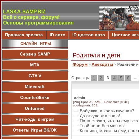
LASKA-SAMP.BIZ
Всё о сервере, форум!
Основы программирования
Правила проекта
ID авто
ID цветов авто
Цветное на
ОНЛАЙН - ИГРЫ
Сервер SAMP
Родители и дети
Форум
Анекдоты
МТА
>
>
Родители и
GTA V
1
2
4
5
6
Страницы:
3
...
Minecraft
CounterStrike
admin
]PrR[ Проект SAMP - Romashka [0.3e]
сообщений: 308
Unturned
— Бабушка, а кровь вкусная?
— Да откуда ж я знаю!
Чит-коды к играм
— Папа сказал, что ты ему всю
— Твой папа без мозгов!
Ответы Игры ВК/ОК
— Конечно, мозги ты ему, еще