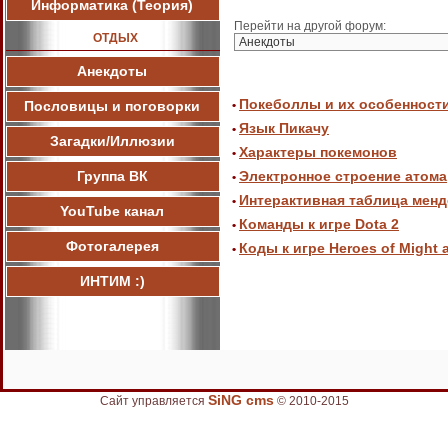
Информатика (Теория)
Перейти на другой форум:
ОТДЫХ
Анекдоты
Покеболлы и их особенност
Пословицы и поговорки
•
Язык Пикачу
•
Загадки/Иллюзии
Характеры покемонов
•
Группа ВК
Электронное строение атома
•
Интерактивная таблица мен
•
YouTube канал
Команды к игре Dota 2
•
Фотогалерея
Коды к игре Heroes of Might 
•
ИНТИМ :)
SiNG cms
Сайт управляется
© 2010-2015