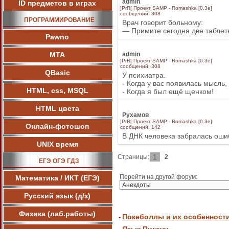
admin
ID предметов в играх
]PrR[ Проект SAMP - Romashka [0.3e]
сообщений: 308
ПРОГРАММИРОВАНИЕ
Врач говорит больному:
— Примите сегодня две таблетки
Pawnо
МТА
admin
]PrR[ Проект SAMP - Romashka [0.3e]
сообщений: 308
QBasic
У психиатра.
- Когда у вас появилась мысль,
HTML, css, MSQL
- Когда я был ещё щенком!
HTML цвета
Рухамов
]PrR[ Проект SAMP - Romashka [0.3e]
Онлайн-фотошоп
сообщений: 142
В ДНК человека забралась оши
UNIX время
1
Страницы:
2
ЕГЭ ОГЭ ГДЗ
Перейти на другой форум:
Математика / ИКТ (ЕГЭ)
Русский язык (д/з)
Физика (лаб.работы)
Покеболлы и их особенност
•