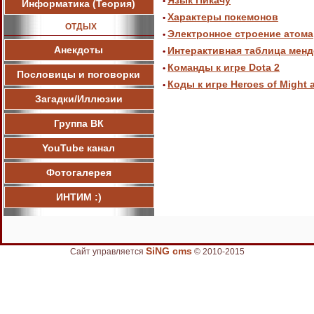
Язык Пикачу
•
Информатика (Теория)
Характеры покемонов
•
ОТДЫХ
Электронное строение атома
•
Анекдоты
Интерактивная таблица мен
•
Команды к игре Dota 2
•
Пословицы и поговорки
Коды к игре Heroes of Might 
•
Загадки/Иллюзии
Группа ВК
YouTube канал
Фотогалерея
ИНТИМ :)
SiNG cms
Сайт управляется
© 2010-2015