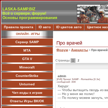
LASKA-SAMP.BIZ
Всё о сервере, форум!
Основы программирования
Правила проекта
ID авто
ID цветов авто
Цветное на
ОНЛАЙН - ИГРЫ
Сервер SAMP
Про врачей
Форум
Анекдоты
МТА
>
>
Про врачей
GTA V
1
Страницы:
2
Minecraft
CounterStrike
admin
]PrR[ Проект SAMP - Romashka [0.3e]
сообщений: 308
Unturned
Хирург:
— Чтобы вытащить гвоздь из ва
Чит-коды к играм
— Но у меня же полис!
— По полису можем загнуть, ч
Ответы Игры ВК/ОК