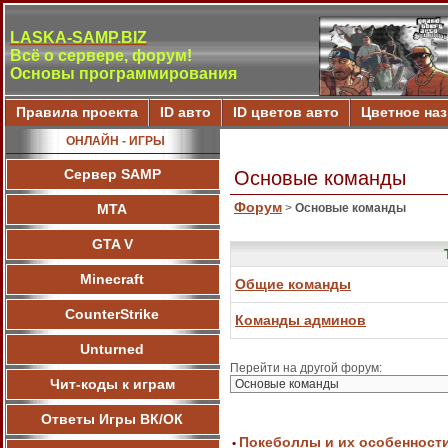
LASKA-SAMP.BIZ
Всё о сервере, форум!
Основы программирования
Правила проекта
ID авто
ID цветов авто
Цветное на
ОНЛАЙН - ИГРЫ
Сервер SAMP
Основые команды
Форум
МТА
>
Основые команды
GTA V
Minecraft
Общие команды
CounterStrike
Команды админов
Unturned
Перейти на другой форум:
Чит-коды к играм
Ответы Игры ВК/ОК
Покеболлы и их особенност
•