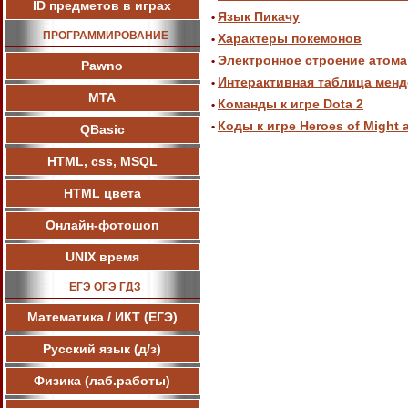
ID предметов в играх
Язык Пикачу
•
ПРОГРАММИРОВАНИЕ
Характеры покемонов
•
Электронное строение атома
•
Pawnо
Интерактивная таблица мен
•
МТА
Команды к игре Dota 2
•
Коды к игре Heroes of Might 
•
QBasic
HTML, css, MSQL
HTML цвета
Онлайн-фотошоп
UNIX время
ЕГЭ ОГЭ ГДЗ
Математика / ИКТ (ЕГЭ)
Русский язык (д/з)
Физика (лаб.работы)