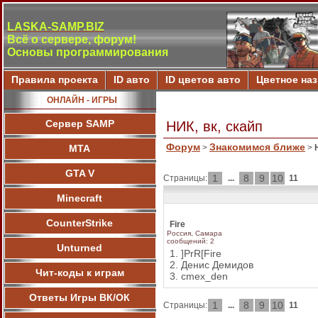
LASKA-SAMP.BIZ
Всё о сервере, форум!
Основы программирования
Правила проекта
ID авто
ID цветов авто
Цветное на
ОНЛАЙН - ИГРЫ
Сервер SAMP
НИК, вк, скайп
Форум
Знакомимся ближе
МТА
>
>
GTA V
1
8
9
10
Страницы:
...
11
Minecraft
CounterStrike
Fire
Россия, Самара
сообщений: 2
Unturned
1. ]PrR[Fire
2. Денис Демидов
Чит-коды к играм
3. cmex_den
Ответы Игры ВК/ОК
1
8
9
10
Страницы:
...
11