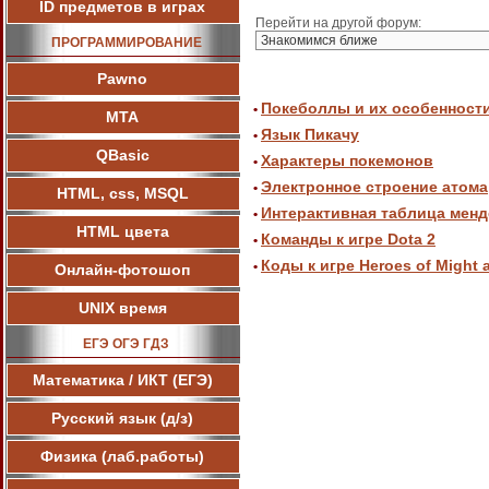
ID предметов в играх
Перейти на другой форум:
ПРОГРАММИРОВАНИЕ
Pawnо
Покеболлы и их особенност
•
МТА
Язык Пикачу
•
QBasic
Характеры покемонов
•
Электронное строение атома
•
HTML, css, MSQL
Интерактивная таблица мен
•
HTML цвета
Команды к игре Dota 2
•
Коды к игре Heroes of Might 
•
Онлайн-фотошоп
UNIX время
ЕГЭ ОГЭ ГДЗ
Математика / ИКТ (ЕГЭ)
Русский язык (д/з)
Физика (лаб.работы)