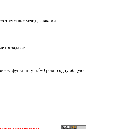
 соответствие между знаками
е их задают.
2
афиком функции y=x
+9 ровно одну общую