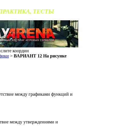
 ПРАКТИКА, ТЕСТЫ
слите координ
фики
>
ВАРИАНТ 12 На рисунке
етствие между графиками функций и
ствие между утверждениями и