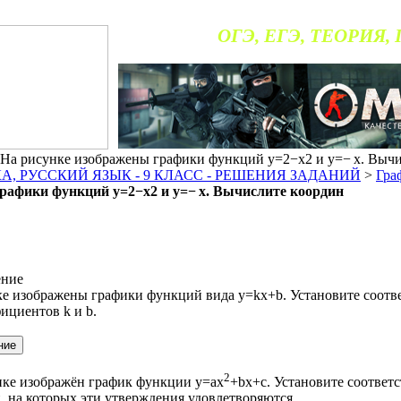
ОГЭ, ЕГЭ, ТЕОРИЯ,
а рисунке изображены графики функций y=2−x2 и y=− x. Вычи
, РУССКИЙ ЯЗЫК - 9 КЛАСС - РЕШЕНИЯ ЗАДАНИЙ
>
Гра
рафики функций y=2−x2 и y=− x. Вычислите координ
ение
ке изображены графики функций вида y=kx+b. Установите соотв
ициентов k и b.
2​
нке изображён график функции y=ax
+bx+c. Установите соответ
 на которых эти утверждения удовлетворяются.