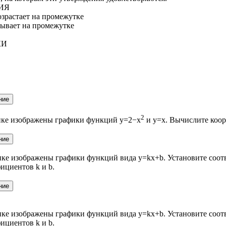
ИЯ
зрастает на промежутке
ывает на промежутке
КИ
2
нке изображены графики функций y=2−x
и y=x. Вычислите коор
нке изображены графики функций вида y=kx+b. Установите соот
ициентов k и b.
нке изображены графики функций вида y=kx+b. Установите соот
ициентов k и b.