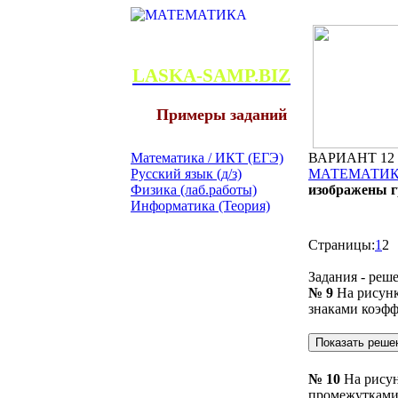
LASKA-SAMP.BIZ
Примеры заданий
Математика / ИКТ (ЕГЭ)
ВАРИАНТ 12 Н
Русский язык (д/з)
МАТЕМАТИКА
Физика (лаб.работы)
изображены г
Информатика (Теория)
Страницы:
1
2
Задания - реш
№ 9
На рисун
знаками коэфф
№ 10
На рису
промежутками,