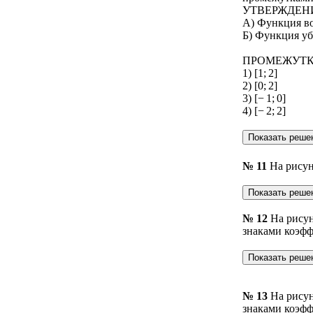
УТВЕРЖДЕН
А) Функция во
Б) Функция уб
ПРОМЕЖУТ
1) [1; 2]
2) [0; 2]
3) [− 1; 0]
4) [− 2; 2]
№ 11
На рису
№ 12
На рису
знаками коэфф
№ 13
На рису
знаками коэфф