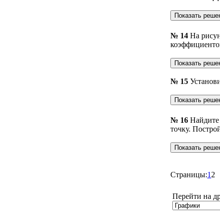
№ 14
На рису
коэффициентов
№ 15
Установи
№ 16
Найдите 
точку. Построй
Страницы:
1
2
Перейти на д