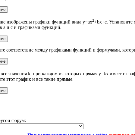
2
нке изображены графики функций вида y=ax
​+bx+c. Установите
 a и c и графиками функций.
те соответствие между графиками функций и формулами, которы
все значения k, при каждом из которых прямая y=kx имеет с гр
те этот график и все такие прямые.
ругой форум: