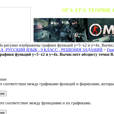
ОГЭ, ЕГЭ, ТЕОРИЯ,
 рисунке изображены графики функций y=5−x2 и y=4x. Вычисл
, РУССКИЙ ЯЗЫК - 9 КЛАСС - РЕШЕНИЯ ЗАДАНИЙ
>
Гра
рафики функций y=5−x2 и y=4x. Вычислите абсциссу точки B
ение
е соответствие между графиками функций и формулами, которые
ите соответствие между функциями и их графиками.