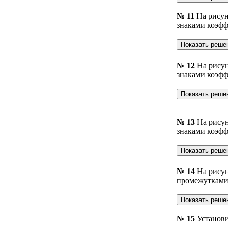
№ 11
На рисун
знаками коэфф
№ 12
На рису
знаками коэфф
№ 13
На рису
знаками коэфф
№ 14
На рису
промежутками,
№ 15
Установ