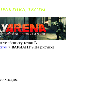
 ПРАКТИКА, ТЕСТЫ
ите абсциссу точки B.
фики
>
ВАРИАНТ 9 На рисунке
.
 их задают.