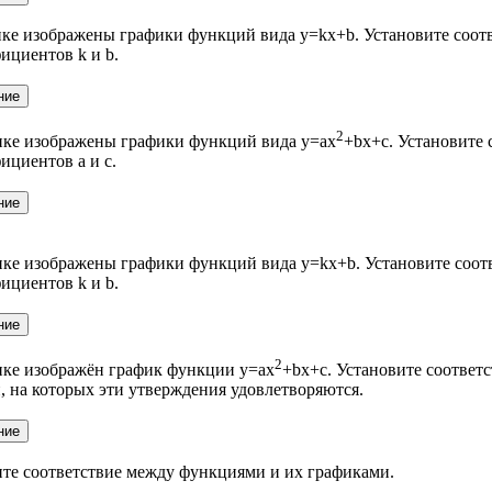
ке изображены графики функций вида y=kx+b. Установите соот
ициентов k и b.
2​
нке изображены графики функций вида y=ax
+bx+c. Установите
ициентов a и c.
нке изображены графики функций вида y=kx+b. Установите соот
ициентов k и b.
2
нке изображён график функции y=ax
​+bx+c. Установите соотве
 на которых эти утверждения удовлетворяются.
ите соответствие между функциями и их графиками.