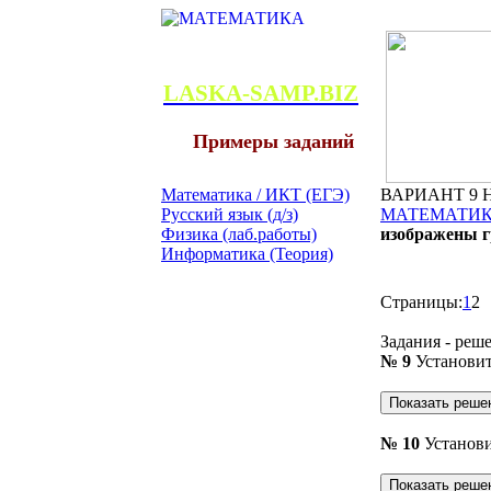
LASKA-SAMP.BIZ
Примеры заданий
Математика / ИКТ (ЕГЭ)
ВАРИАНТ 9 На
Русский язык (д/з)
МАТЕМАТИКА
Физика (лаб.работы)
изображены г
Информатика (Теория)
Страницы:
1
2
Задания - реш
№ 9
Установит
№ 10
Установ