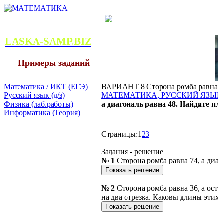
LASKA-SAMP.BIZ
Примеры заданий
Математика / ИКТ (ЕГЭ)
ВАРИАНТ 8 Сторона ромба равна 7
Русский язык (д/з)
МАТЕМАТИКА, РУССКИЙ ЯЗЫК
Физика (лаб.работы)
а диагональ равна 48. Найдите 
Информатика (Теория)
Страницы:
1
2
3
Задания - решение
№ 1
Сторона ромба равна 74, а ди
№ 2
Сторона ромба равна 36, а ос
на два отрезка. Каковы длины этих