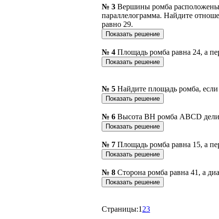
№ 3
Вершины ромба расположены 
параллелограмма. Найдите отноше
равно 29.
№ 4
Площадь ромба равна 24, а пе
№ 5
Найдите площадь ромба, если 
№ 6
Высота BH ромба ABCD делит
№ 7
Площадь ромба равна 15, а пе
№ 8
Сторона ромба равна 41, а ди
Страницы:
1
2
3