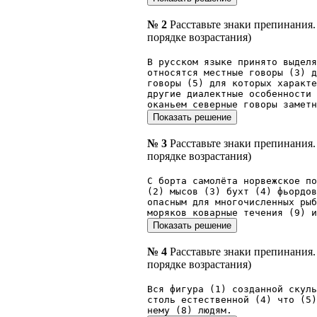
№ 2
Расставьте знаки препинания
порядке возрастания)
В русском языке принято выделя
относятся местные говоры (3) д
говоры (5) для которых характ
другие диалектные особенности 
оканьем северные говоры заметн
№ 3
Расставьте знаки препинания
порядке возрастания)
С борта самолёта норвежское п
(2) мысов (3) бухт (4) фьордов
опасным для многочисленных рыб
моряков коварные течения (9) и
№ 4
Расставьте знаки препинания
порядке возрастания)
Вся фигура (1) созданной скуль
столь естественной (4) что (5
нему (8) людям.