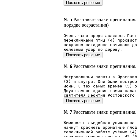
№ 5
Расставьте знаки препинания
порядке возрастания)
Очень ясно представлялось Паст
перекличками птиц (4) просвист
нежданно-негаданно начинали до
железный удар по дереву.
№ 6
Расставьте знаки препинания.
Митрополичьи палаты в Ярославл
(3) и внутри. Они были построе
Ионы. С тех самых времён (5) о
Двухэтажное здание самих палат
святителя Леонтия Ростовского 
№ 7
Расставьте знаки препинания.
Жимолость съедобная уникальна 
начнут краснеть ароматные плод
селекционной работе учёных (4)
снижение температуры до -45 (6