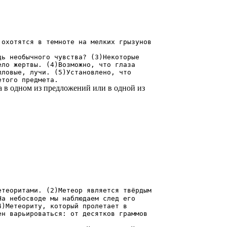
отятся в темноте на мелких грызунов
 необычного чувства? (З)Некоторые
ело жертвы. (4)Возможно, что глаза
пловые, лучи. (5)Установлено, что
етого предмета.
а в одном из предложений или в одной из
етеоритами. (2)Метеор является твёрдым
На небосводе мы наблюдаем след его
4)Метеориту, который пролетает в
ен варьироваться: от десятков граммов