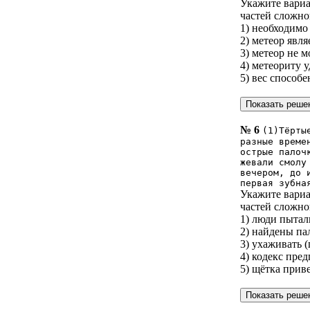
Укажите вариа
частей сложно
1) необходимо
2) метеор явл
3) метеор не 
4) метеориту у
5) вес способ
№ 6
(1)Тёрты
разные време
острые палоч
жевали смолу
вечером, до 
первая зубна
Укажите вариа
частей сложно
1) люди пытал
2) найдены па
3) ухаживать 
4) кодекс пре
5) щётка прив