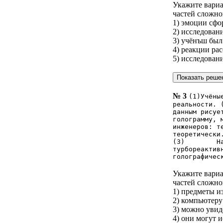
Укажите вариа
частей сложно
1) эмоции сфо
2) исследован
3) учёнъш был
4) реакции ра
5) исследовани
№ 3
(1)Учёны
реальности. 
данным рисуе
голограмму, 
инженеров: т
теоретически
(3) Наприме
турбореактив
голографичес
Укажите вариа
частей сложно
1) предметы и
2) компьютеру
3) можно увид
4) они могут 