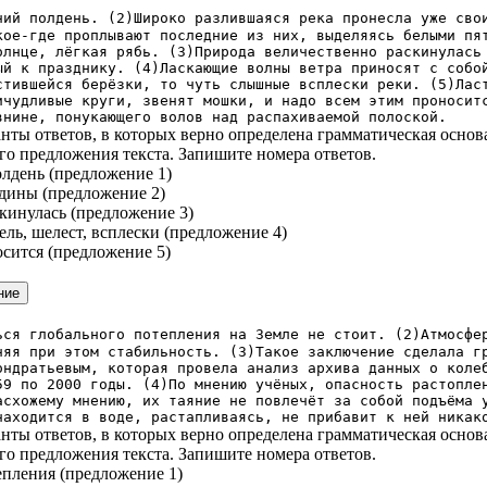
ний полдень. (2)Широко разлившаяся река пронесла уже сво
кое-где проплывают последние из них, выделяясь белыми пя
олнце, лёгкая рябь. (3)Природа величественно раскинулась
ый к празднику. (4)Ласкающие волны ветра приносят с собо
стившейся берёзки, то чуть слышные всплески реки. (5)Лас
ичудливые круги, звенят мошки, и надо всем этим проносит
внине, понукающего волов над распахиваемой полоской.
нты ответов, в которых верно определена грамматическая основ
го предложения текста. Запишите номера ответов.
олдень (предложение 1)
ьдины (предложение 2)
скинулась (предложение 3)
ель, шелест, всплески (предложение 4)
осится (предложение 5)
ься глобального потепления на Земле не стоит. (2)Атмосфе
няя при этом стабильность. (3)Такое заключение сделала г
ондратьевым, которая провела анализ архива данных о коле
59 по 2000 годы. (4)По мнению учёных, опасность растопле
асхожему мнению, их таяние не повлечёт за собой подъёма 
находится в воде, растапливаясь, не прибавит к ней никак
нты ответов, в которых верно определена грамматическая основ
го предложения текста. Запишите номера ответов.
тепления (предложение 1)