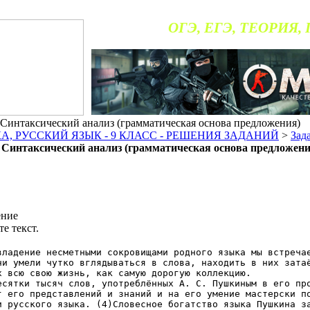
ОГЭ, ЕГЭ, ТЕОРИЯ,
интаксический анализ (грамматическая основа предложения)
, РУССКИЙ ЯЗЫК - 9 КЛАСС - РЕШЕНИЯ ЗАДАНИЙ
>
Зад
интаксический анализ (грамматическая основа предложени
ение
е текст.
владение несметными сокровищами родного языка мы встреча
ни умели чутко вглядываться в слова, находить в них зата
х всю свою жизнь, как самую дорогую коллекцию.
 тысяч слов, употреблённых А. С. Пушкиным в его произ
г его представлений и знаний и на его умение мастерски п
и русского языка. (4)Словесное богатство языка Пушкина з