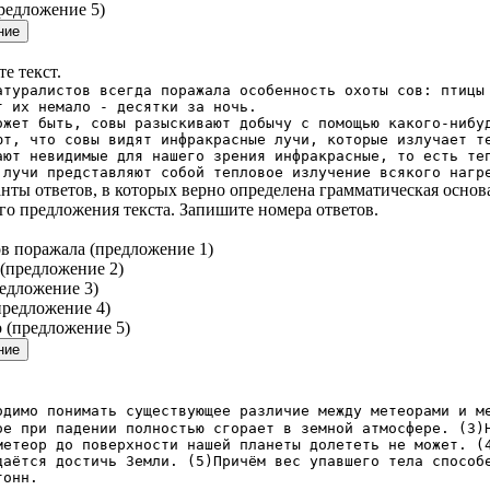
предложение 5)
е текст.
истов всегда поражала особенность охоты сов: птицы ох
т их немало - десятки за ночь.
ыть, совы разыскивают добычу с помощью какого-нибудь
ют, что совы видят инфракрасные лучи, которые излучает т
ают невидимые для нашего зрения инфракрасные, то есть те
 лучи представляют собой тепловое излучение всякого нагр
нты ответов, в которых верно определена грамматическая основ
го предложения текста. Запишите номера ответов.
ов поражала (предложение 1)
 (предложение 2)
редложение 3)
предложение 4)
о (предложение 5)
одимо понимать существующее различие между метеорами и м
ое при падении полностью сгорает в земной атмосфере. (3)
метеор до поверхности нашей планеты долететь не может. (
даётся достичь Земли. (5)Причём вес упавшего тела способ
тонн.