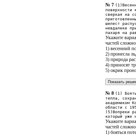
№ 7
(1)Весен
поверхности 
сверкая на с
приготовленн
шелест распу
невдалеке пр
пахаря на ра
Укажите вариа
частей сложно
1) весенний п
2) пронесла л
3) природа ра
4) приносят тр
5) окрик прон
№ 8
(1) Боят
тепла, сохра
академиком К
области с 19
(5)Вопреки р
который уже 
Укажите вариа
частей сложно
1) бояться по