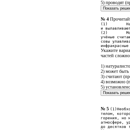
5) проводят (
№ 4
Прочитайт
(1) Натурал
и вылавливаю
(2) Может б
учёные счита
совы улавлив
инфракрасные
Укажите вариа
частей сложно
1) натуралист
2) может быть
3) считают (п
4) возможно (
5) установлен
№ 5
(1)Необх
телом, котор
горения, но 
атмосфере, у
до десятков 