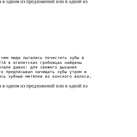
а в одном из предложений или в одной из
 чем люди пытались почистить зубы в
2)А в египетских гробницах найдены
ачали давно: для свежего дыхания
го предписывал начищать зубы утром и
ись зубные метёлки из конского волоса,
а в одном из предложений или в одной из