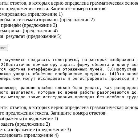
нты ответов, в которых верно определена грамматическая основ
го предложения текста. Запишите номера ответов.
рмировались (предложение 1)
ия были систематизированы (предложение 2)
 приведён (предложение 3)
ссматривал (предложение 4)
я -результат (предложение 5)
е научились создавать голограммы, на которых изображены 
(2)Достаточно компьютеру задать форму объекта и длину во
тся картина интерференции отражённых лучей. (З)Пропустив
можно увидеть объёмное изображение предмета. (4)Эта возм
еперь они могут исследовать и регистрировать процессы и 
.
р, раньше крайне сложно было узнать, как распределяе
ного двигателя, которые во время работы разогреваются до
ких методов такие исследования проводят без особого труд
нты ответов, в которых верно определена грамматическая основ
го предложения текста. Запишите номера ответов.
зображены (предложение 1)
 задать (предложение 2)
еть изображение (предложение 3)
исследовать (предложение 4)