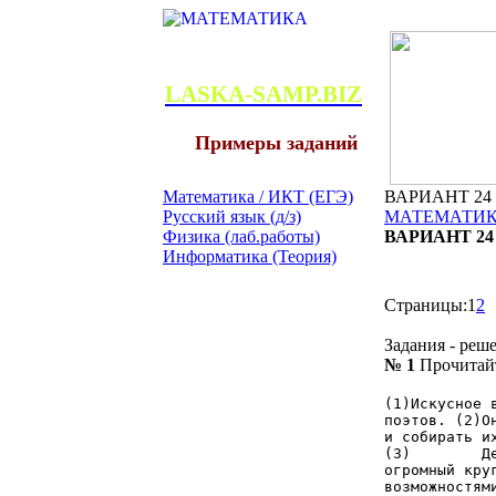
LASKA-SAMP.BIZ
Примеры заданий
Математика / ИКТ (ЕГЭ)
ВАРИАНТ 24 С
Русский язык (д/з)
МАТЕМАТИКА
Физика (лаб.работы)
ВАРИАНТ 24 С
Информатика (Теория)
Страницы:
1
2
Задания - реш
№ 1
Прочитайт
(1)Искусное 
поэтов. (2)О
и собирать и
(3) Десятки
огромный кру
возможностям