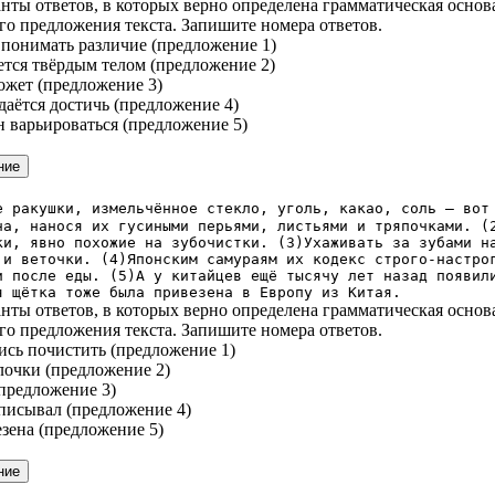
нты ответов, в которых верно определена грамматическая основ
го предложения текста. Запишите номера ответов.
 понимать различие (предложение 1)
яется твёрдым телом (предложение 2)
может (предложение 3)
даётся достичь (предложение 4)
ен варьироваться (предложение 5)
е ракушки, измельчённое стекло, уголь, какао, соль — вот
на, нанося их гусиными перьями, листьями и тряпочками. (
ки, явно похожие на зубочистки. (3)Ухаживать за зубами н
 и веточки. (4)Японским самураям их кодекс строго-настро
и после еды. (5)А у китайцев ещё тысячу лет назад появил
я щётка тоже была привезена в Европу из Китая.
нты ответов, в которых верно определена грамматическая основ
го предложения текста. Запишите номера ответов.
ись почистить (предложение 1)
лочки (предложение 2)
(предложение 3)
дписывал (предложение 4)
езена (предложение 5)