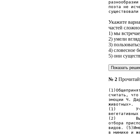
разнообразии
поэта не исч
существовали
Укажите вариа
частей сложно
1) мы встреча
2) умели вгля
3) пользовать
4) словесное 
5) они сущест
№ 2
Прочитайт
(1)Общеприня
считать, что
эмоции Ч. Да
животных».
(1) Учёным 
вегетативных
(2) Выразит
отбора присп
видов. (5)Им
в мимике и ж