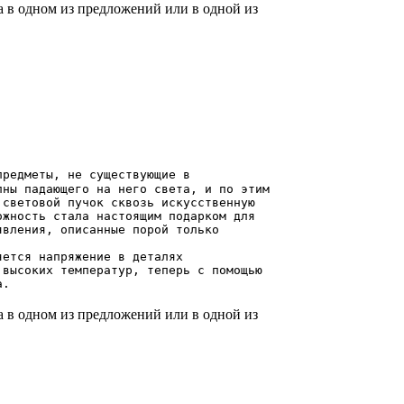
а в одном из предложений или в одной из
предметы, не существующие в
лны падающего на него света, и по этим
 световой пучок сквозь искусственную
ожность стала настоящим подарком для
явления, описанные порой только
тся напряжение в деталях
 высоких температур, теперь с помощью
а.
а в одном из предложений или в одной из