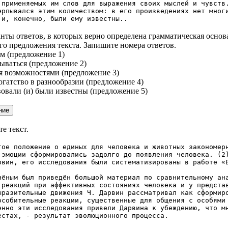
 применяемых им слов для выражения своих мыслей и чувств
ерпывался этим количеством: в его произведениях нет мног
 и, конечно, были ему известны..
нты ответов, в которых верно определена грамматическая основ
го предложения текста. Запишите номера ответов.
ем (предложение 1)
дываться (предложение 2)
ся возможностями (предложение 3)
богатство в разнообразии (предложение 4)
вовали (и) были известны (предложение 5)
е текст.
тое положение о единых для человека и животных закономер
 эмоции сформировались задолго до появления человека. (2
рвин, его исследования были систематизированы в работе «
был приведён большой материал по сравнительному анал
 реакций при аффективных состояниях человека и у предста
ельные движения Ч. Дарвин рассматривал как сформиров
особительные реакции, существенные для общения с особями
енно эти исследования привели Дарвина к убеждению, что м
естах, - результат эволюционного процесса.