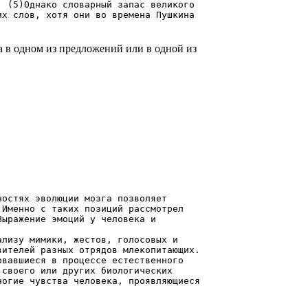
. (5)Однако словарный запас великого
их слов, хотя они во времена Пушкина
а в одном из предложений или в одной из
ностях эволюции мозга позволяет
)Именно с таких позиций рассмотрел
Выражение эмоций у человека и
изу мимики, жестов, голосовых и
вителей разных отрядов млекопитающих.
авшиеся в процессе естественного
 своего или других биологических
ногие чувства человека, проявляющиеся