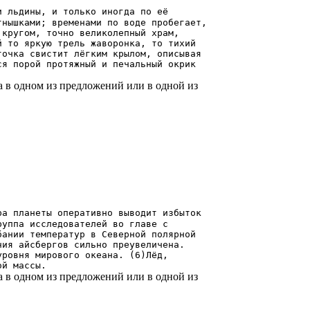
и льдины, и только иногда по её
тнышками; временами по воде пробегает,
 кругом, точно великолепный храм,
й то яркую трель жаворонка, то тихий
точка свистит лёгким крылом, описывая
ся порой протяжный и печальный окрик
а в одном из предложений или в одной из
ра планеты оперативно выводит избыток
руппа исследователей во главе с
бании температур в Северной полярной
ния айсбергов сильно преувеличена.
уровня мирового океана. (6)Лёд,
ой массы.
а в одном из предложений или в одной из