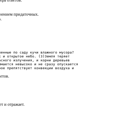
ера ответов.
нением придаточных.
.
женные по саду кучи влажного мусора?
х и открытое небо. (З)Земля теряет
асного излучения, и корни деревьев
имается невысоко и не сразу опускается
рое препятствует конвекции воздуха и
етов.
ет и отражает.