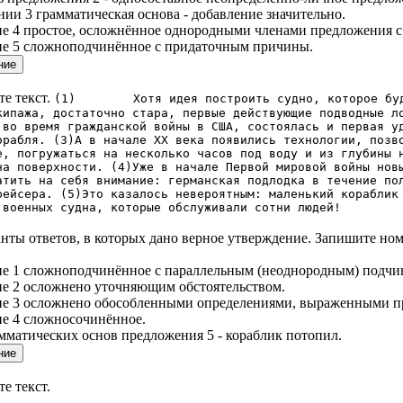
нии 3 грамматическая основа - добавление значительно.
ие 4 простое, осложнённое однородными членами предложения 
ие 5 сложноподчинённое с придаточным причины.
е текст.
(1) Хотя идея построить судно, которое будет
кипажа, достаточно стара, первые действующие подводные л
 во время гражданской войны в США, состоялась и первая у
орабля. (3)А в начале XX века появились технологии, позв
е, погружаться на несколько часов под воду и из глубины 
на поверхности. (4)Уже в начале Первой мировой войны нов
атить на себя внимание: германская подлодка в течение по
рейсера. (5)Это казалось невероятным: маленький кораблик
 военных судна, которые обслуживали сотни людей!
нты ответов, в которых дано верное утверждение. Запишите ном
ие 1 сложноподчинённое с параллельным (неоднородным) подчи
е 2 осложнено уточняющим обстоятельством.
ие 3 осложнено обособленными определениями, выраженными п
е 4 сложносочинённое.
амматических основ предложения 5 - кораблик потопил.
е текст.