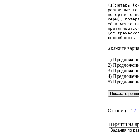
(1)Янтарь (о
различные те
потёртая о ш
серы), потёр
её к мелко н
притягиватьс
(от греческо
способность 
Укажите вариа
1) Предложен
2) Предложени
3) Предложен
4) Предложени
5) Предложени
Страницы:
1
2
Перейти на д