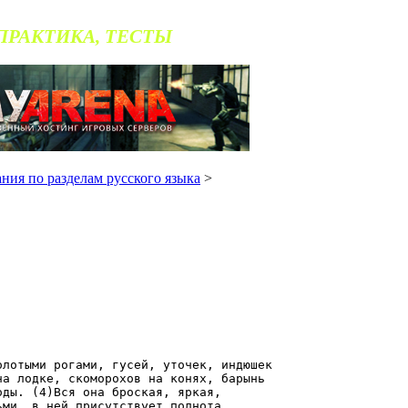
 ПРАКТИКА, ТЕСТЫ
ания по разделам русского языка
>
олотыми рогами, гусей, уточек, индюшек
на лодке, скоморохов на конях, барынь
оды. (4)Вся она броская, яркая,
ьми, в ней присутствует полнота