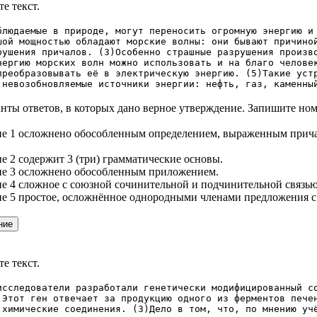
е текст.
блюдаемые в природе, могут переносить огромную энергию и
шой мощностью обладают морские волны: они бывают причино
рушения причалов. (З)Особенно страшные разрушения произв
нергию морских волн можно использовать и на благо челове
преобразовывать её в электрическую энергию. (5)Такие уст
 невозобновляемые источники энергии: нефть, газ, каменны
нты ответов, в которых дано верное утверждение. Запишите ном
ие 1 осложнено обособленным определением, выраженным прич
е 2 содержит 3 (три) грамматические основы.
ие 3 осложнено обособленным приложением.
е 4 сложное с союзной сочинительной и подчинительной связью
ие 5 простое, осложнённое однородными членами предложения 
е текст.
исследователи разработали генетически модифицированный с
)Этот ген отвечает за продукцию одного из ферментов пече
 химические соединения. (З)Дело в том, что, по мнению уч