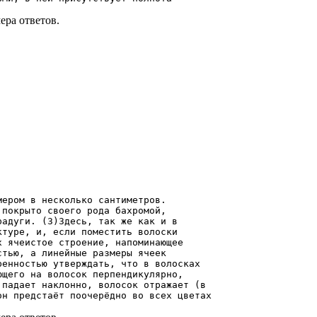
ера ответов.
мером в несколько сантиметров.
 покрыто своего рода бахромой,
радуги. (3)Здесь, так же как и в
ктуре, и, если поместить волоски
х ячеистое строение, напоминающее
стью, а линейные размеры ячеек
ренностью утверждать, что в волосках
ющего на волосок перпендикулярно,
 падает наклонно, волосок отражает (в
он предстаёт поочерёдно во всех цветах