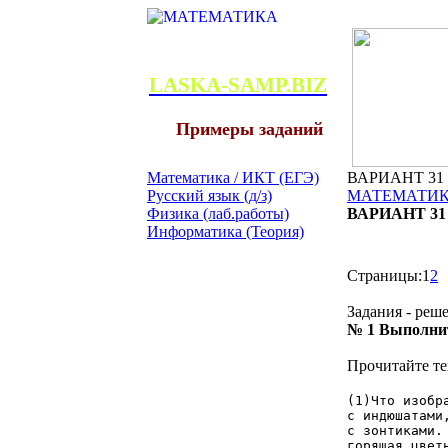
LASKA-SAMP.BIZ
Примеры заданий
Математика / ИКТ (ЕГЭ)
ВАРИАНТ 31 С
Русский язык (д/з)
МАТЕМАТИКА
Физика (лаб.работы)
ВАРИАНТ 31 С
Информатика (Теория)
Страницы:
1
2
Задания - реш
№ 1
Выполнит
Прочитайте те
(1)Что изобр
с индюшатами
с зонтиками.
горящая цвет