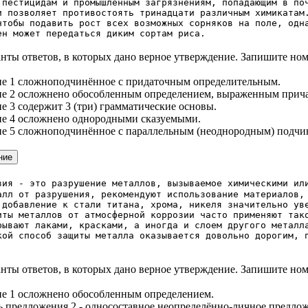
 пестицидам и промышленным загрязнениям, попадающим в по
и позволяет противостоять тринадцати различным химикатам
чтобы подавить рост всех возможных сорняков на поле, одн
ен может передаться диким сортам риса.
нты ответов, в которых дано верное утверждение. Запишите ном
ие 1 сложноподчинённое с придаточным определительным.
ие 2 осложнено обособленным определением, выраженным прич
е 3 содержит 3 (три) грамматические основы.
ие 4 осложнено однородными сказуемыми.
ие 5 сложноподчинённое с параллельным (неоднородным) подчи
зия - это разрушение металлов, вызываемое химическими ил
алл от разрушения, рекомендуют использование материалов,
 добавление к стали титана, хрома, никеля значительно ув
иты металлов от атмосферной коррозии часто применяют так
рывают лаками, красками, а иногда и слоем другого металл
кой способ защиты металла оказывается довольно дорогим, 
нты ответов, в которых дано верное утверждение. Запишите ном
ие 1 осложнено обособленным определением.
ть предложения 2 - односоставное неопределённо-личное предло