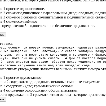
нты ответов, в которых дано верное утверждение. Запишите ном
е 1 простое односоставное.
ие 2 сложноподчинённое с параллельным (неоднородным) подчи
е 3 сложное с союзной сочинительной и подчинительной связью
е 4 сложносочинённое.
ть предложения 5 – односоставное безличное предложение.
е текст.
овод осенью при первых ночных заморозках поджигает разло
очные заморозки - это налетающий с севера холодный возду
за день тепло в результате конвекции и теплового инфракр
знуть, пока они не укрыты снегом. (4)Дым от костров подн
)Он расстилается над садом, образуя некое «одеяло», кото
ракрасное излучение земли над всей площадью сада.
численных утверждений являются верными? Укажите номера отв
е 1 простое двусоставное.
нии 2 содержатся однородные составные именные сказуемые.
е 3 содержит 2 (две) грамматические основы.
е 4 осложнено однородными обстоятельствами.
части предложения 5 грамматическая основа - которое препятству