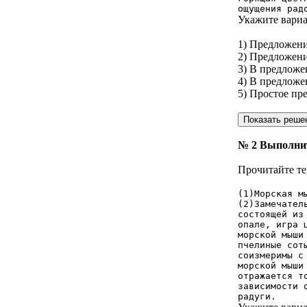
ощущения рад
Укажите вариа
1) Предложени
2) Предложени
3) В предложе
4) В предложе
5) Простое п
№ 2
Выполнит
Прочитайте те
(1)Морская м
(2)Замечател
состоящей из
опале, игра 
морской мыши
пчелиные сот
соизмеримы с
морской мыши
отражается т
зависимости 
радуги.