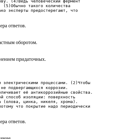
чву. (4)Ведь человеческий фермент
. (5)Обычно такого количества
ако эксперты предостерегают, что
ера ответов.
астным оборотом.
нением придаточных.
и электрическими процессами. (2)Чтобы
 не подвергающихся коррозии.
еличивает её антикоррозийные свойства.
ой способ изоляции: поверхность
а (олова, цинка, никеля, хрома).
потому что покрытие надо периодически
ера ответов.
жение.