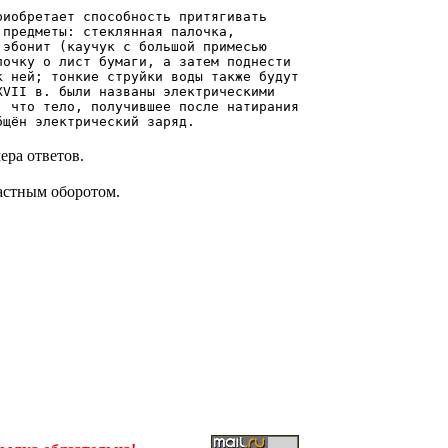
риобретает способность притягивать
 предметы: стеклянная палочка,
 эбонит (каучук с большой примесью
лочку о лист бумаги, а затем поднести
к ней; тонкие струйки воды также будут
XVII в. были названы электрическими
, что тело, получившее после натирания
бщён электрический заряд.
ера ответов.
астным оборотом.