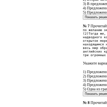
3) В предложе
4) Предложен
5) Предложен
№ 7
Прочитайт
по желанию э
(2)Тогда же,
надводного к
открытое мор
находящимся 
весь мир обр
английских к
три огромных
Укажите вариа
1) Предложен
2) Предложени
3) Предложен
4) Предложени
5) Одна из гр
№ 8
Прочитайт