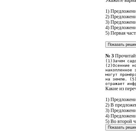
Укажите вариа
1) Предложени
2) Предложен
3) Предложени
4) Предложени
5) Первая час
№ 3
Прочитайт
(1)3ачем сад
(2)Осенние н
накопленное 
могут промёр
на землю. (5
отражает инф
Какие из пере
1) Предложени
2) В предложе
3) Предложени
4) Предложени
5) Во второй 