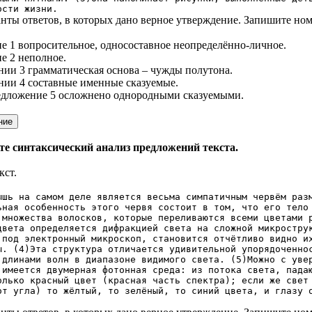
ости жизни.
нты ответов, в которых дано верное утверждение. Запишите ном
е 1 вопросительное, односоставное неопределённо-личное.
е 2 неполное.
нии 3 грамматическая основа – чужды полутона.
нии 4 составные именные сказуемые.
редложение 5 осложнено однородными сказуемыми.
е синтаксический анализ предложений текста.
кст.
ышь на самом деле является весьма симпатичным червём раз
ьная особенность этого червя состоит в том, что его тело
 множества волосков, которые переливаются всеми цветами 
цвета определяется дифракцией света на сложной микростру
 под электронный микроскоп, становится отчётливо видно и
ы. (4)Эта структура отличается удивительной упорядоченно
 длинами волн в диапазоне видимого света. (5)Можно с уве
 имеется двумерная фотонная среда: из потока света, пада
олько красный цвет (красная часть спектра); если же свет
от угла) то жёлтый, то зелёный, то синий цвета, и глазу 