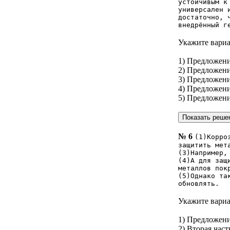
устойчивым к
универсален 
достаточно, 
внедрённый г
Укажите вариа
1) Предложен
2) Предложен
3) Предложени
4) Предложен
5) Предложен
№ 6
(1)Корро
защитить мет
(З)Например,
(4)А для защ
металлов пок
(5)Однако та
обновлять.
Укажите вариа
1) Предложен
2) Вторая час