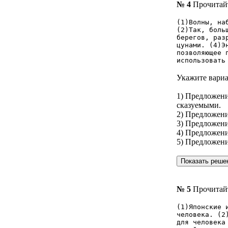
№ 4
Прочитайт
(1)Волны, на
(2)Так, боль
берегов, раз
цунами. (4)Э
позволяющее 
использовать
Укажите вариа
1) Предложен
сказуемыми.
2) Предложени
3) Предложен
4) Предложени
5) Предложен
№ 5
Прочитайт
(1)Японские 
человека. (2
для человека