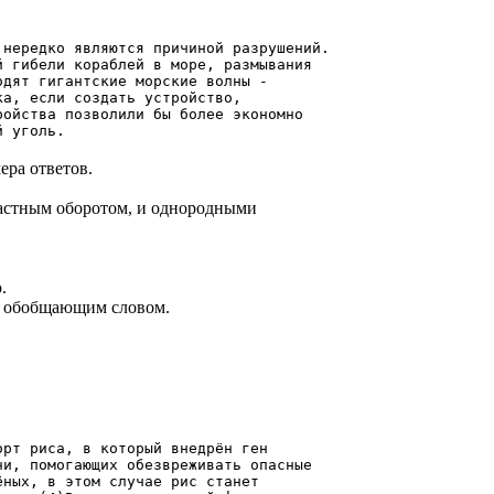
 нередко являются причиной разрушений.
й гибели кораблей в море, размывания
одят гигантские морские волны -
ка, если создать устройство,
ройства позволили бы более экономно
й уголь.
ера ответов.
астным оборотом, и однородными
.
с обобщающим словом.
орт риса, в который внедрён ген
ни, помогающих обезвреживать опасные
ёных, в этом случае рис станет