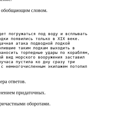
с обобщающим словом.
 погружаться под воду и всплывать
одки появились только в XIX веке.
дачная атака подводной лодкой
олившие таким лодкам выходить в
наносить торпедные удары по кораблям,
ый вид морского вооружения заставил
лучаса пустила ко дну сразу три
 с немногочисленным экипажем потопил
ера ответов.
нением придаточных.
ричастными оборотами.