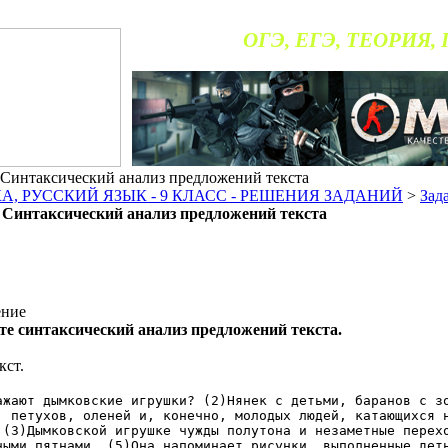
ОГЭ, ЕГЭ, ТЕОРИЯ,
интаксический анализ предложений текста
, РУССКИЙ ЯЗЫК - 9 КЛАСС - РЕШЕНИЯ ЗАДАНИЙ
>
Зад
интаксический анализ предложений текста
ение
е синтаксический анализ предложений текста.
кст.
ажают дымковские игрушки? (2)Нянек с детьми, баранов с з
, петухов, оленей и, конечно, молодых людей, катающихся 
 (3)Дымковской игрушке чужды полутона и незаметные перех
ными пятнами. (5)Она напоминает рисунки, выполненные дет