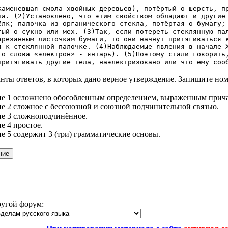
каменевшая смола хвойных деревьев), потёртый о шерсть, п
ла. (2)Установлено, что этим свойством обладают и другие
ёлк; палочка из органического стекла, потёртая о бумагу;
тый о сукно или мех. (З)Так, если потереть стеклянную па
арезанным листочкам бумаги, то они начнут притягиваться 
я к стеклянной палочке. (4)Наблюдаемые явления в начале 
го слова «электрон» - янтарь). (5)Поэтому стали говорить
притягивать другие тела, наэлектризовано или что ему соо
нты ответов, в которых дано верное утверждение. Запишите ном
ие 1 осложнено обособленным определением, выраженным прич
е 2 сложное с бессоюзной и союзной подчинительной связью.
ие 3 сложноподчинённое.
е 4 простое.
е 5 содержит 3 (три) грамматические основы.
ругой форум: