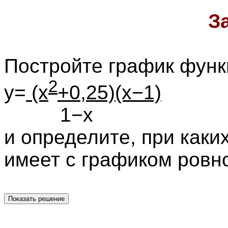
З
Постройте график функ
2
y=
(x
+0,25)(x−1)
_____
1−x
и определите, при каки
имеет с графиком ровно