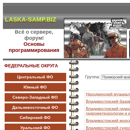
LASKA-SAMP.BIZ
Всё о сервере,
форум!
Основы
программирования
ФЕДЕРАЛЬНЫЕ ОКРУГА
Группа:
Центральный ФО
Южный ФО
Находкинский музыкал
Северо-Западный ФО
Владивостокский базо
Дальневосточный ФО
Владивостокский гидр
гидрометеорологии и 
Сибирский ФО
Владивостокский мор
Уральский ФО
Владивостокский судо