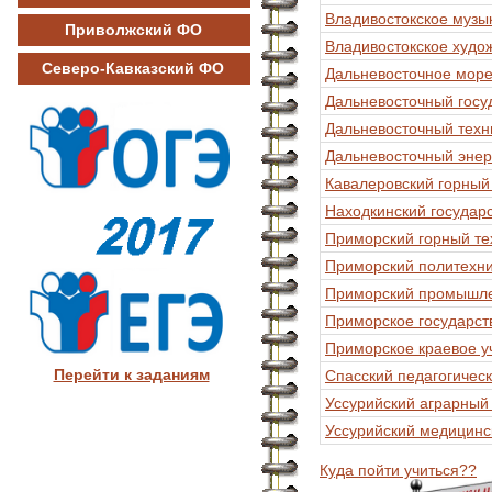
Владивостокское музы
Приволжский ФО
Владивостокское худо
Северо-Кавказский ФО
Дальневосточное море
Дальневосточный госу
Дальневосточный техн
Дальневосточный энер
Кавалеровский горный
Находкинский государ
Приморский горный те
Приморский политехни
Приморский промышле
Приморское государст
Приморское краевое у
Перейти к заданиям
Спасский педагогичес
Уссурийский аграрный
Уссурийский медицинс
Куда пойти учиться??