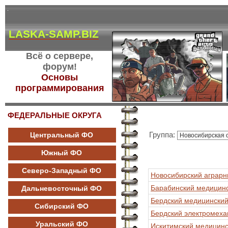
LASKA-SAMP.BIZ
Всё о сервере,
форум!
Основы
программирования
ФЕДЕРАЛЬНЫЕ ОКРУГА
Группа:
Центральный ФО
Южный ФО
Северо-Западный ФО
Новосибирский аграрн
Барабинский медицин
Дальневосточный ФО
Бердский медицинский
Сибирский ФО
Бердский электромеха
Уральский ФО
Искитимский медицинс