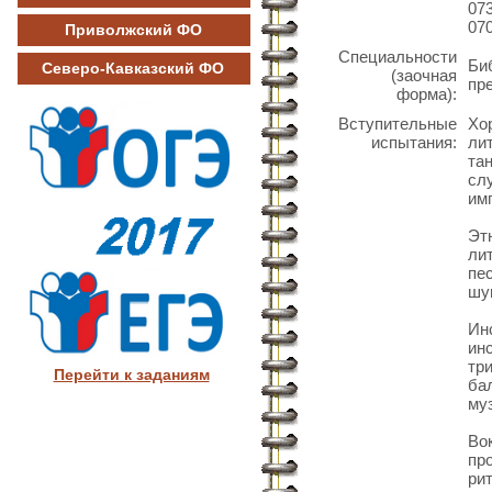
07
07
Приволжский ФО
Специальности
Би
Северо-Кавказский ФО
(заочная
пр
форма):
Вступительные
Хо
испытания:
ли
та
сл
им
Эт
ли
пе
шу
Ин
ин
тр
Перейти к заданиям
ба
му
Во
пр
ри