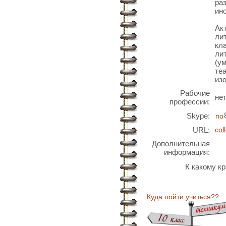
ра
ин
Акт
ли
кл
ли
(у
те
из
Рабочие
не
профессии:
Skype:
URL:
col
Дополнительная
информация:
К какому к
Куда пойти учиться??