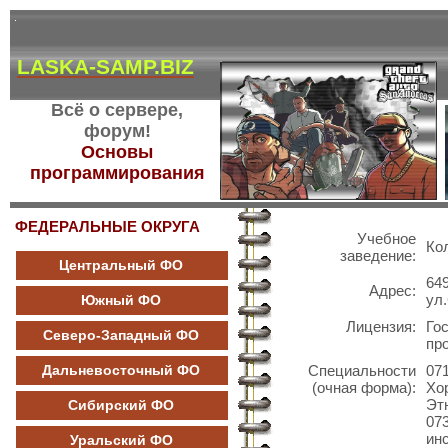
LASKA-SAMP.BIZ
Всё о сервере,
форум!
Основы
программирования
ФЕДЕРАЛЬНЫЕ ОКРУГА
Учебное
Ко
заведение:
Центральный ФО
64
Адрес:
ул
Южный ФО
Лицензия:
Го
Северо-Западный ФО
пр
Дальневосточный ФО
Специальности
07
(очная форма):
Хо
Эт
Сибирский ФО
07
ин
Уральский ФО