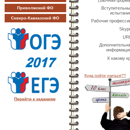
(заочная форма
Приволжский ФО
Вступительн
испытани
Северо-Кавказский ФО
Рабочие професси
Skyp
UR
Дополнительн
информаци
К какому к
Куда пойти учиться??
Перейти к заданиям