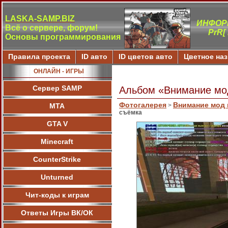
LASKA-SAMP.BIZ
ИНФОР
Всё о сервере, форум!
PrR[
Основы программирования
Правила проекта
ID авто
ID цветов авто
Цветное на
ОНЛАЙН - ИГРЫ
Сервер SAMP
Альбом «Внимание мод
Фотогалерея
Внимание мод м
МТА
>
съёмка
GTA V
Minecraft
CounterStrike
Unturned
Чит-коды к играм
Ответы Игры ВК/ОК