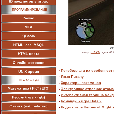
ID предметов в играх
ПРОГРАММИРОВАНИЕ
Pawnо
МТА
QBasic
HTML, css, MSQL
ск
Jlexa
автор:
дата: 06.
HTML цвета
Онлайн-фотошоп
Покеболлы и их особенност
•
UNIX время
Язык Пикачу
•
ЕГЭ ОГЭ ГДЗ
Характеры покемонов
•
Математика / ИКТ (ЕГЭ)
Электронное строение атома
•
Интерактивная таблица мен
•
Русский язык (д/з)
Команды к игре Dota 2
•
Физика (лаб.работы)
Коды к игре Heroes of Might 
•