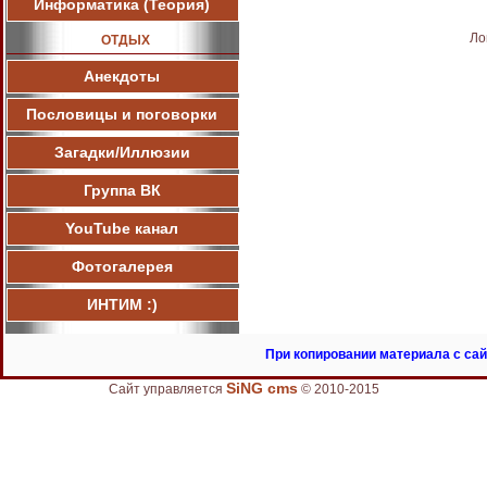
Информатика (Теория)
Ло
ОТДЫХ
Анекдоты
Пословицы и поговорки
Загадки/Иллюзии
Группа ВК
YouTube канал
Фотогалерея
ИНТИМ :)
При копировании материала с сай
SiNG cms
Сайт управляется
© 2010-2015