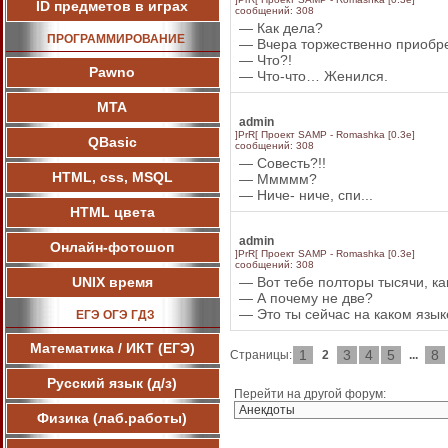
ID предметов в играх
сообщений: 308
— Как дела?
ПРОГРАММИРОВАНИЕ
— Вчера торжественно приобре
— Что?!
Pawnо
— Что-что… Женился.
МТА
admin
]PrR[ Проект SAMP - Romashka [0.3e]
QBasic
сообщений: 308
— Совесть?!!
HTML, css, MSQL
— Ммммм?
— Ниче- ниче, спи...
HTML цвета
admin
Онлайн-фотошоп
]PrR[ Проект SAMP - Romashka [0.3e]
сообщений: 308
UNIX время
— Вот тебе полторы тысячи, ка
— А почему не две?
— Это ты сейчас на каком язык
ЕГЭ ОГЭ ГДЗ
Математика / ИКТ (ЕГЭ)
1
3
4
5
8
Страницы:
2
...
Русский язык (д/з)
Перейти на другой форум:
Физика (лаб.работы)