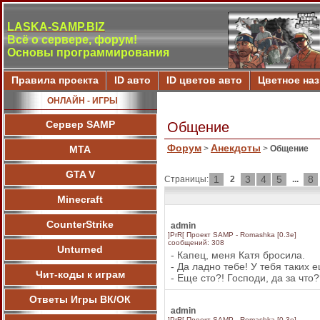
LASKA-SAMP.BIZ
Всё о сервере, форум!
Основы программирования
Правила проекта
ID авто
ID цветов авто
Цветное на
ОНЛАЙН - ИГРЫ
Сервер SAMP
Общение
Форум
Анекдоты
МТА
>
>
Общение
GTA V
1
3
4
5
8
Страницы:
2
...
Minecraft
CounterStrike
admin
]PrR[ Проект SAMP - Romashka [0.3e]
сообщений: 308
Unturned
- Капец, меня Катя брoсила.
- Да ладно тебе! У тебя таких е
Чит-коды к играм
- Еще сто?! Господи, да за что
Ответы Игры ВК/ОК
admin
]PrR[ Проект SAMP - Romashka [0.3e]