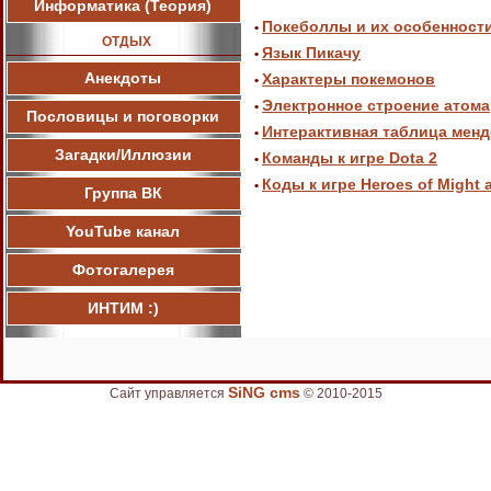
Информатика (Теория)
Покеболлы и их особенност
•
ОТДЫХ
Язык Пикачу
•
Анекдоты
Характеры покемонов
•
Электронное строение атома
•
Пословицы и поговорки
Интерактивная таблица мен
•
Загадки/Иллюзии
Команды к игре Dota 2
•
Коды к игре Heroes of Might 
•
Группа ВК
YouTube канал
Фотогалерея
ИНТИМ :)
SiNG cms
Сайт управляется
© 2010-2015