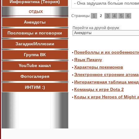
Информатика (Теория)
- Она задушила больше полови
ОТДЫХ
1
3
4
5
6
Страницы:
2
Анекдоты
Перейти на другой форум:
Пословицы и поговорки
Загадки/Иллюзии
Покеболлы и их особенност
•
Группа ВК
Язык Пикачу
•
YouTube канал
Характеры покемонов
•
Электронное строение атома
•
Фотогалерея
Интерактивная таблица мен
•
ИНТИМ :)
Команды к игре Dota 2
•
Коды к игре Heroes of Might 
•