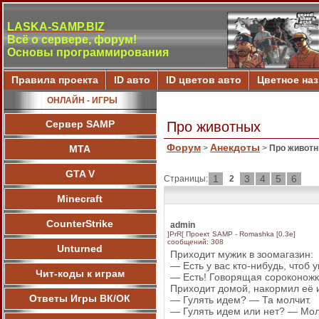
LASKA-SAMP.BIZ
Всё о сервере, форум!
Основы программирования
Правила проекта
ID авто
ID цветов авто
Цветное на
ОНЛАЙН - ИГРЫ
Сервер SAMP
Про животных
Форум
Анекдоты
МТА
>
>
Про живот
GTA V
1
3
4
5
6
Страницы:
2
Minecraft
CounterStrike
admin
]PrR[ Проект SAMP - Romashka [0.3e]
сообщений: 308
Unturned
Приходит мужик в зоомагазин:
— Есть у вас кто-нибудь, чтоб 
Чит-коды к играм
— Есть! Говорящая сороконожк
Приходит домой, накормил её и
Ответы Игры ВК/ОК
— Гулять идем? — Та молчит.
— Гулять идем или нет? — Мол