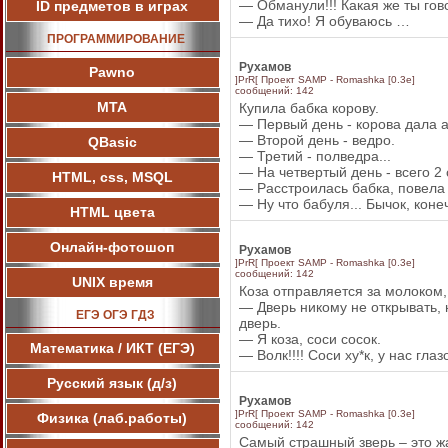
— Обманули!!! Какая же ты го
ID предметов в играх
— Да тихо! Я обуваюсь …
ПРОГРАММИРОВАНИЕ
Рухамов
Pawnо
]PrR[ Проект SAMP - Romashka [0.3e]
сообщений: 142
МТА
Купила бабка корову.
— Первый день - корова дала а
— Второй день - ведро.
QBasic
— Третий - полведра...
— На четвертый день - всего 2 
HTML, css, MSQL
— Расстроилась бабка, повела 
— Ну что бабуля... Бычок, коне
HTML цвета
Онлайн-фотошоп
Рухамов
]PrR[ Проект SAMP - Romashka [0.3e]
сообщений: 142
UNIX время
Коза отправляется за молоком,
— Дверь никому не открывать, н
ЕГЭ ОГЭ ГДЗ
дверь.
— Я коза, соси сосок.
Математика / ИКТ (ЕГЭ)
— Волк!!!! Соси ху*к, у нас глаз
Русский язык (д/з)
Рухамов
]PrR[ Проект SAMP - Romashka [0.3e]
Физика (лаб.работы)
сообщений: 142
Самый страшный зверь – это ж