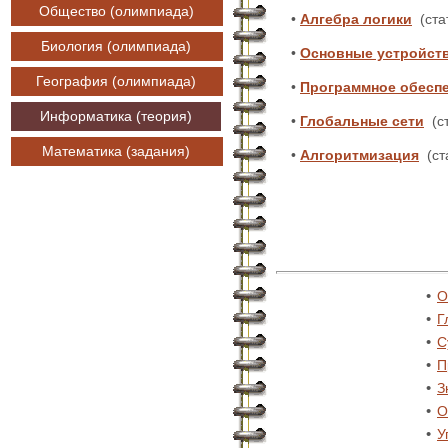
Общество (олимпиада)
•
Алгебра логики
(ста
Биология (олимпиада)
•
Основные устройст
География (олимпиада)
•
Программное обеспе
Информатика (теория)
•
Глобальные сети
(с
Математика (задания)
•
Алгоритмизация
(ст
•
О
•
Г
•
С
•
П
•
З
•
О
•
У