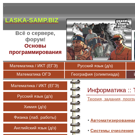
LASKA-SAMP.BIZ
Всё о сервере,
форум!
Основы
программирования
Математика / ИКТ (ЕГЭ)
Русский язык (д/з)
Математика ОГЭ
География (олимпиада)
Математика / ИКТ (ЕГЭ)
Информатика :: 
Русский язык (д/з)
Теория, задания, прог
Химия (д/з)
Физика (лаб. работы)
•
Автоматизированна
Английский язык (д/з)
•
Системы счисления