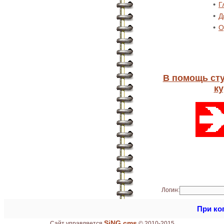
•
Г
•
Д
•
О
В помощь ст
к
Логин:
При ко
SiNG cms
Сайт управляется
© 2010-2015