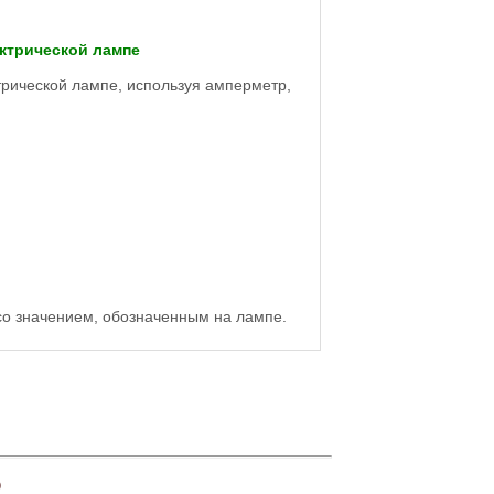
ектрической лампе
трической лампе, используя амперметр,
со значением, обозначенным на лампе.
)