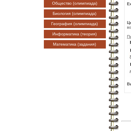
Общество (олимпиада)
E
Биология (олимпиада)
Ц
География (олимпиада)
во
Информатика (теория)
П
Математика (задания)
В