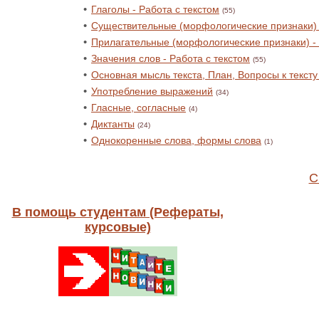
•
Глаголы - Работа с текстом
(55)
•
Существительные (морфологические признаки) -
•
Прилагательные (морфологические признаки) - 
•
Значения слов - Работа с текстом
(55)
•
Основная мысль текста, План, Вопросы к тексту 
•
Употребление выражений
(34)
•
Гласные, согласные
(4)
•
Диктанты
(24)
•
Однокоренные слова, формы слова
(1)
С
В помощь студентам (Рефераты,
курсовые)