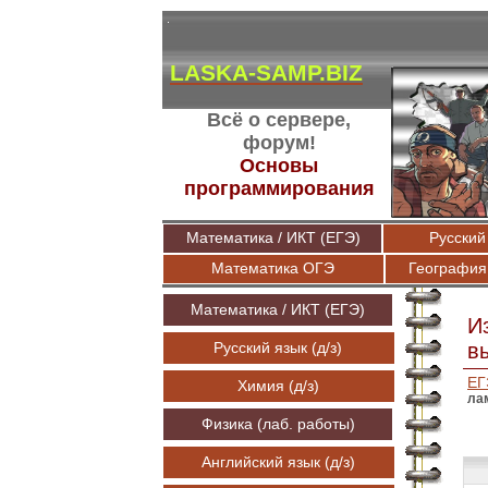
LASKA-SAMP.BIZ
Всё о сервере,
форум!
Основы
программирования
Математика / ИКТ (ЕГЭ)
Русский 
Математика ОГЭ
География
Математика / ИКТ (ЕГЭ)
И
Русский язык (д/з)
в
ЕГ
Химия (д/з)
ла
Физика (лаб. работы)
Английский язык (д/з)