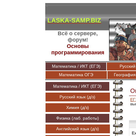
LASKA-SAMP.BIZ
Всё о сервере,
форум!
Основы
программирования
Математика / ИКТ (ЕГЭ)
Русский 
Математика ОГЭ
География
Математика / ИКТ (ЕГЭ)
О
Русский язык (д/з)
ЕГ
вы
Химия (д/з)
Физика (лаб. работы)
Английский язык (д/з)
E