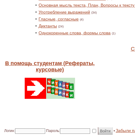
•
Основная мысль текста, План, Вопросы к тексту 
•
Употребление выражений
(34)
•
Гласные, согласные
(4)
•
Диктанты
(24)
•
Однокоренные слова, формы слова
(1)
С
В помощь студентам (Рефераты,
курсовые)
Забыли п
Логин:
Пароль:
•