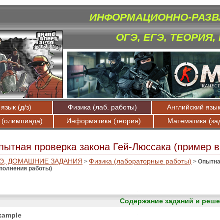
ИНФОРМАЦИОННО-РАЗВ
ОГЭ, ЕГЭ, ТЕОРИЯ,
язык (д/з)
Физика (лаб. работы)
Английский язык 
 (олимпиада)
Информатика (теория)
Математика (за
пытная проверка закона Гей-Люссака (пример 
Э, ДОМАШНИЕ ЗАДАНИЯ
Физика (лабораторные работы)
>
>
Опытна
полнения работы)
Содержание заданий и реше
xample